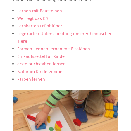
Lernen mit Bausteinen
Wer legt das Ei?
Lernkarten Frühblüher
Legekarten Unterscheidung unserer heimischen
Tiere
Formen kennen lernen mit Eisstäben
Einkaufszettel für Kinder
erste Buchstaben lernen
Natur im Kinderzimmer
Farben lernen