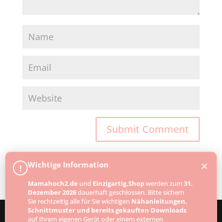
×
Wichtige Information
!
Mamahoch2.de
und
Einzigartig.Shop
werden zum
31.
Dezember 2026
dauerhaft geschlossen. Bitte sichern
Sie rechtzeitig alle für Sie wichtigen
Nähanleitungen,
Schnittmuster und bereits gekauften Downloads
auf Ihrem eigenen Gerät oder einem externen