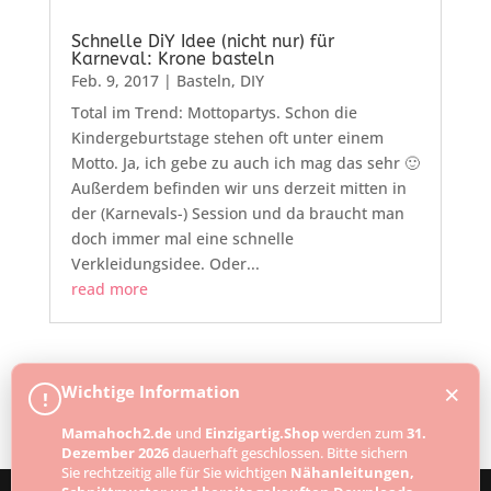
Schnelle DiY Idee (nicht nur) für
Karneval: Krone basteln
Feb. 9, 2017
|
Basteln
,
DIY
Total im Trend: Mottopartys. Schon die
Kindergeburtstage stehen oft unter einem
Motto. Ja, ich gebe zu auch ich mag das sehr 🙂
Außerdem befinden wir uns derzeit mitten in
der (Karnevals-) Session und da braucht man
doch immer mal eine schnelle
Verkleidungsidee. Oder...
read more
« Older Entries
Next Entries »
×
Wichtige Information
!
Mamahoch2.de
und
Einzigartig.Shop
werden zum
31.
Dezember 2026
dauerhaft geschlossen. Bitte sichern
Sie rechtzeitig alle für Sie wichtigen
Nähanleitungen,