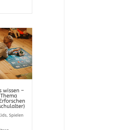
s wissen –
m Thema
Erforschen
schulalter)
Kids
,
Spielen