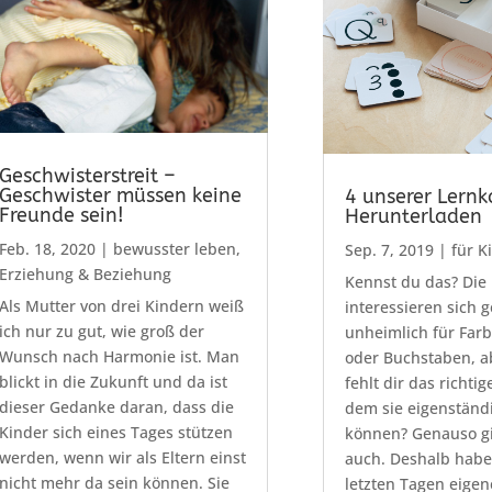
Geschwisterstreit –
Geschwister müssen keine
4 unserer Lern
Freunde sein!
Herunterladen
Feb. 18, 2020
|
bewusster leben
,
Sep. 7, 2019
|
für K
Erziehung & Beziehung
Kennst du das? Die
Als Mutter von drei Kindern weiß
interessieren sich 
ich nur zu gut, wie groß der
unheimlich für Farb
Wunsch nach Harmonie ist. Man
oder Buchstaben, a
blickt in die Zukunft und da ist
fehlt dir das richtig
dieser Gedanke daran, dass die
dem sie eigenständi
Kinder sich eines Tages stützen
können? Genauso gi
werden, wenn wir als Eltern einst
auch. Deshalb habe 
nicht mehr da sein können. Sie
letzten Tagen eigene