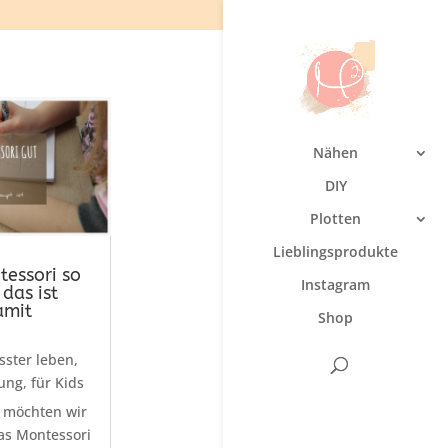
Nähen
DIY
Plotten
Lieblingsprodukte
essori so
Instagram
das ist
amit
Shop
ster leben
,
hung
,
für Kids
g möchten wir
as Montessori