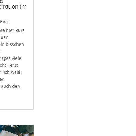
d
iration im
 Kids
te hier kurz
aben
ein bisschen
m
ages viele
cht - erst
. Ich weiß,
er
 auch den