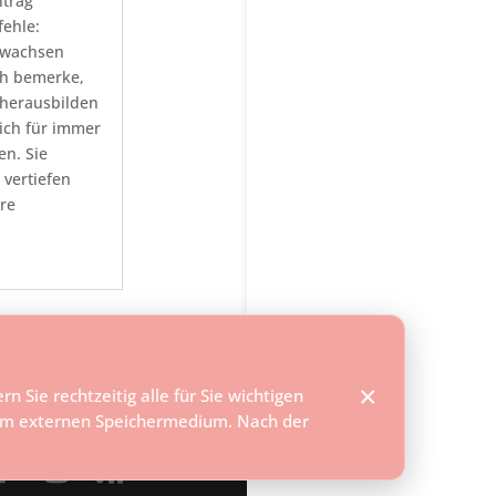
itrag
fehle:
 wachsen
ch bemerke,
 herausbilden
ich für immer
en. Sie
vertiefen
re
×
n Sie rechtzeitig alle für Sie wichtigen
em externen Speichermedium. Nach der