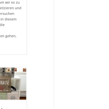
um wir es zu
ktizieren und
versuchen
 in diesem
die
ien gehen,
.