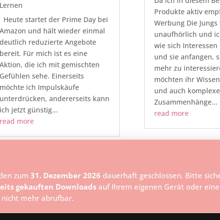
Da ich in diesem Be
Lernen
Produkte aktiv emp
Heute startet der Prime Day bei
Werbung Die Jungs
Amazon und hält wieder einmal
unaufhörlich und i
deutlich reduzierte Angebote
wie sich Interessen
bereit. Für mich ist es eine
und sie anfangen, s
Aktion, die ich mit gemischten
mehr zu interessier
Gefühlen sehe. Einerseits
möchten ihr Wissen 
möchte ich Impulskäufe
und auch komplexe
unterdrücken, andererseits kann
Zusammenhänge...
ich jetzt günstig...
read more
read more
den zum
31. Dezember 2026
dauerhaft geschlossen. Bitte sicher
eits gekauften Downloads
auf Ihrem eigenen Gerät oder ein
 nicht mehr abrufbar.
Press