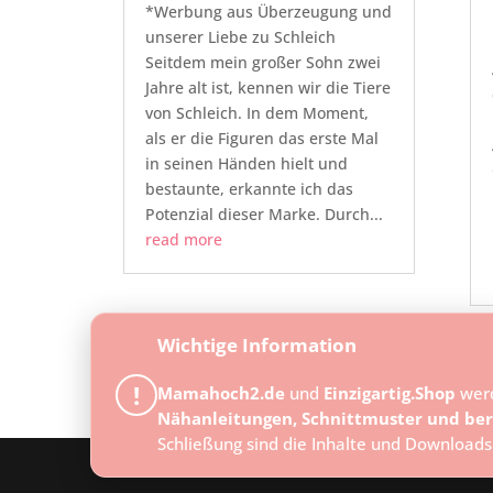
*Werbung aus Überzeugung und
unserer Liebe zu Schleich
Seitdem mein großer Sohn zwei
Jahre alt ist, kennen wir die Tiere
von Schleich. In dem Moment,
als er die Figuren das erste Mal
in seinen Händen hielt und
bestaunte, erkannte ich das
Potenzial dieser Marke. Durch...
read more
Wichtige Information
« Older Entries
!
Mamahoch2.de
und
Einzigartig.Shop
wer
Nähanleitungen, Schnittmuster und ber
Schließung sind die Inhalte und Downloads
Designed by
Elegant Themes
| Powered by
Word