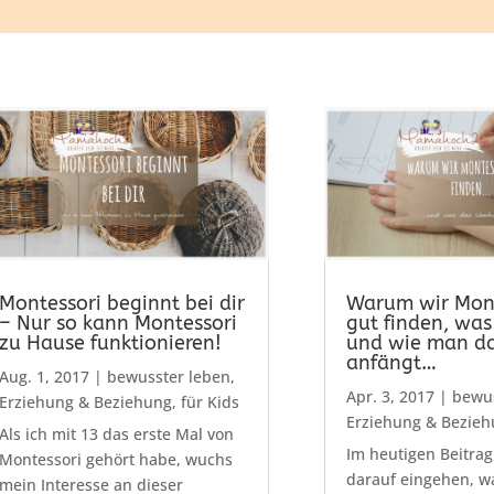
Montessori beginnt bei dir
Warum wir Mont
– Nur so kann Montessori
gut finden, was 
zu Hause funktionieren!
und wie man d
anfängt…
Aug. 1, 2017
|
bewusster leben
,
Apr. 3, 2017
|
bewus
Erziehung & Beziehung
,
für Kids
Erziehung & Bezie
Als ich mit 13 das erste Mal von
Im heutigen Beitra
Montessori gehört habe, wuchs
darauf eingehen, w
mein Interesse an dieser