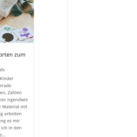
karten zum
ids
 Kinder
gerade
en, Zahlen
ber irgendwie
e Material mit
g arbeiten
ng es mir
ich in den
...