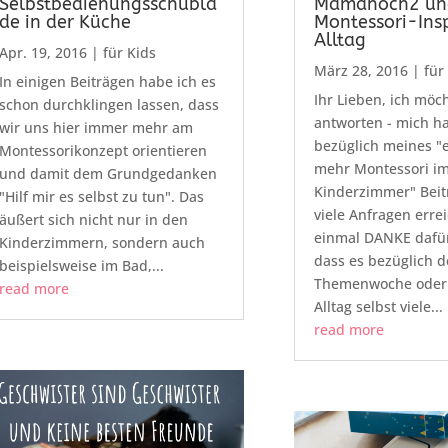
Selbstbedienungsschubla
Mamahoch2 un
de in der Küche
Montessori-Insp
Alltag
Apr. 19, 2016
|
für Kids
März 28, 2016
|
für
In einigen Beiträgen habe ich es
Ihr Lieben, ich möch
schon durchklingen lassen, dass
antworten - mich h
wir uns hier immer mehr am
bezüglich meines "
Montessorikonzept orientieren
mehr Montessori i
und damit dem Grundgedanken
Kinderzimmer" Beitr
"Hilf mir es selbst zu tun". Das
viele Anfragen errei
äußert sich nicht nur in den
einmal DANKE dafür
Kinderzimmern, sondern auch
dass es bezüglich d
beispielsweise im Bad,...
Themenwoche oder
read more
Alltag selbst viele...
read more