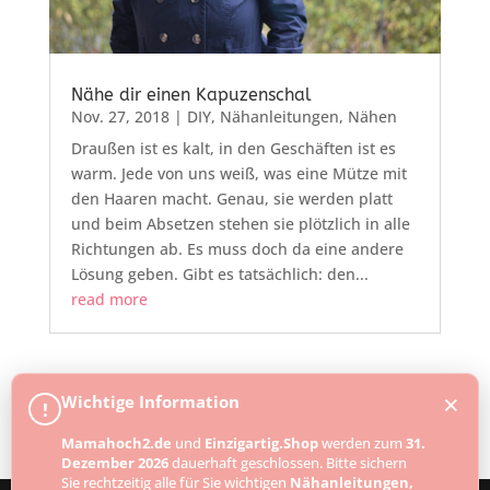
Nähe dir einen Kapuzenschal
Nov. 27, 2018
|
DIY
,
Nähanleitungen
,
Nähen
Draußen ist es kalt, in den Geschäften ist es
warm. Jede von uns weiß, was eine Mütze mit
den Haaren macht. Genau, sie werden platt
und beim Absetzen stehen sie plötzlich in alle
Richtungen ab. Es muss doch da eine andere
Lösung geben. Gibt es tatsächlich: den...
read more
« Older Entries
×
Wichtige Information
!
Mamahoch2.de
und
Einzigartig.Shop
werden zum
31.
Dezember 2026
dauerhaft geschlossen. Bitte sichern
Sie rechtzeitig alle für Sie wichtigen
Nähanleitungen,