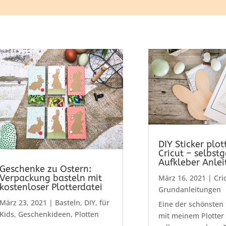
DIY Sticker plot
Cricut – selbst
Aufkleber Anle
Geschenke zu Ostern:
Verpackung basteln mit
März 16, 2021
|
Cri
kostenloser Plotterdatei
Grundanleitungen
März 23, 2021
|
Basteln
,
DIY
,
für
Eine der schönsten 
Kids
,
Geschenkideen
,
Plotten
mit meinem Plotter i