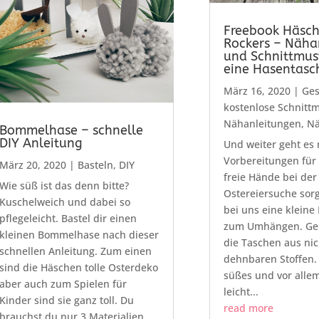
Freebook Häsc
Rockers – Näha
und Schnittmust
eine Hasentasc
März 16, 2020
|
Ges
kostenlose Schnitt
Nähanleitungen
,
N
Bommelhase – schnelle
DIY Anleitung
Und weiter geht es 
Vorbereitungen für 
März 20, 2020
|
Basteln
,
DIY
freie Hände bei der
Wie süß ist das denn bitte?
Ostereiersuche sorg
Kuschelweich und dabei so
bei uns eine kleine
pflegeleicht. Bastel dir einen
zum Umhängen. Ge
kleinen Bommelhase nach dieser
die Taschen aus nic
schnellen Anleitung. Zum einen
dehnbaren Stoffen. 
sind die Häschen tolle Osterdeko
süßes und vor allem
aber auch zum Spielen für
leicht...
Kinder sind sie ganz toll. Du
read more
brauchst du nur 3 Materialien...