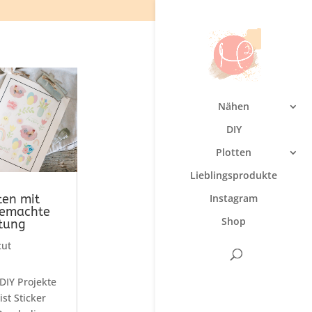
Nähen
DIY
Plotten
Lieblingsprodukte
ten mit
Instagram
gemachte
Shop
itung
cut
DIY Projekte
st Sticker