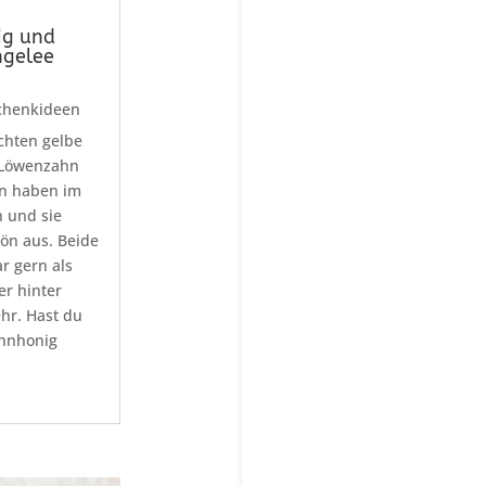
g und
gelee
chenkideen
chten gelbe
 Löwenzahn
n haben im
 und sie
ön aus. Beide
 gern als
er hinter
ehr. Hast du
hnhonig