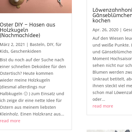
Löwenzahnhoni
Gänseblümchen
kochen
Oster DIY – Hasen aus
Holzkugeln
Apr. 26, 2020
|
Ges
(Nachmachidee)
Auf den Wiesen leu
März 2, 2021
|
Basteln
,
DIY
,
für
und weiße Punkte.
Kids
,
Geschenkideen
und Gänseblümche
Moment Hochsaison
Bist du noch auf der Suche nach
sehen nicht nur sch
einer schnellen Dekoidee für den
Blumen werden zwar
Ostertisch? Heute kommen
Unkraut betitelt, ab
wieder meine Holzkugeln
ihnen steckt viel m
(diesmal allerdings nur
schon mal Löwenza
Halbkugeln 🙂 ) zum Einsatz und
oder...
ich zeige dir eine nette Idee für
read more
Ostern aus meinem liebsten
Kleinholz. Einen Holzkranz aus...
read more