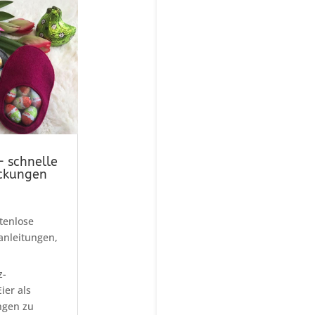
– schnelle
ckungen
tenlose
nleitungen
,
z-
ier als
ngen zu