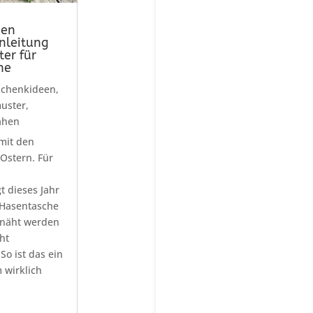
hen
nleitung
er für
he
chenkideen
,
muster
,
ähen
mit den
Ostern. Für
t dieses Jahr
 Hasentasche
näht werden
ht
So ist das ein
 wirklich